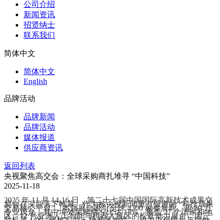
公司介绍
新闻资讯
招贤纳士
联系我们
简体中文
简体中文
English
品牌活动
品牌新闻
品牌活动
媒体报道
供应商资讯
返回列表
央视聚焦高交会：全球采购商扎堆寻 “中国科技”
2025-11-18
2025 年 11 月 14-16 日，第二十七届中国国际高新技术成果交
易会在深圳落下帷幕。作为被央视新闻重点报道的 “科技成果
交易核心平台”，本届展会吸引全球 4300 家参展商、超 80 万
专业观众，其中境外采购商占比达 18%，覆盖 27 个国家和地
区。12 号亚洲人工智能与机器人展区的松延动力展台，因三
款机器人的 “硬核实力 + 场景落地性”，成为央视镜头与境外