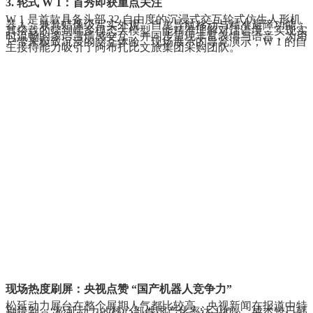
3. 轮式 W 1：首秀即获重点关注
W 1 是首款具备头部 32 自由度的沉浸式交互轮式仿生人形机
器人，兼具蜡像级写实外观、自主导航移动与精准避障功能；
其搭载的端到端多模态大模型，能精准理解对话语境，实现实
时流畅的多语言情感交互，并同步呈现丰富表情与语音，为用
户带来极致沉浸的交互体验。现场展示的导览演示，W 1 的自
主接待能力吸引了阿布扎比文旅集团采购团队。
现场热度刷屏：央视点赞 “国产机器人竞争力”
松延动力展台在整个展期人气都比较高，央视新闻在报道中特
别提到：“松延动力的核心部件国产化率达 100%，成本较日韩