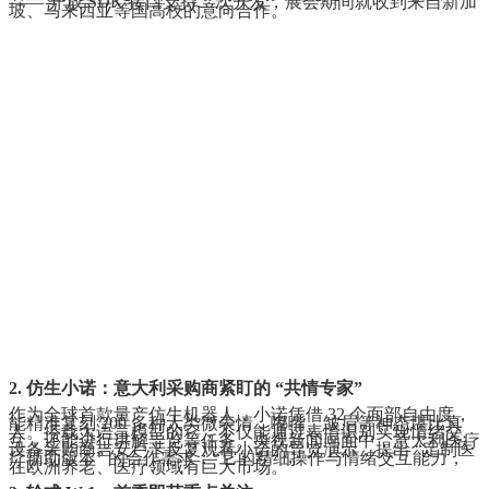
—— 开放 SDK 接口支持二次开发，展会期间就收到来自新加
坡、马来西亚等国高校的意向合作。
2. 仿生小诺：意大利采购商紧盯的 “共情专家”
作为全球首款量产仿生机器人，小诺凭借 32 个面部自由度，
能精准复刻 200 多种人类微表情，嘟嘴、皱眉等神态堪比真
人。搭载大语言模型的它，不仅能通过表情识别实现情绪交
互，还能进行讲解导览等任务。央视新闻画面中，意大利医疗
设备采购商吉安卢卡反复观看小诺的导览演示，提出 “定制医
疗辅助版本” 的合作需求：“它的精细操作与情绪交互能力，
在欧洲养老、医疗领域有巨大市场。”