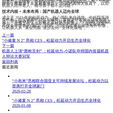
同类产品低很多，性价比优势让海外采购商眼前一亮。” 市民
林先生带着孩子反复观看演示：“小诺的表情太逼真了，以后
机器人陪伴老人、辅导孩子都不是问题！”
技术内核 + 未来布局：国产机器人迈向全球
成立于 2023 年的松延动力，核心团队来自清华、中科院等顶
尖机构，已完成两轮过亿元融资。其自主研发的运动控制算
法、关节驱动系统，打破了进口技术垄断，为产品赋予国际竞
争力。现场工作人员在接受央视采访时表示：“高交会是国产
科技走向世界的‘窗口’，目前，公司也在逐步推进海外市场，
让机器人从 “展会亮眼”逐步走向 “全球化落地”。
上一篇
“小顽童 N 2” 亮相 CES，松延动力开启生态全球化
下一篇
机器人上演“唇枪舌剑” ：松延动力-小诺队夺得国内首届机器
人辩论大赛冠军
返回列表
最近新闻
“小布米”亮相联合国亚太可持续发展论坛，松延动力以
普惠打开全球家门
2026-02-28
“小顽童 N 2” 亮相 CES，松延动力开启生态全球化
2026-01-08