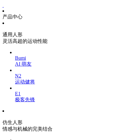
产品中心
通用人形
灵活高超的运动性能
Bumi
AI 萌友
N2
运动健将
E1
极客先锋
仿生人形
情感与机械的完美结合