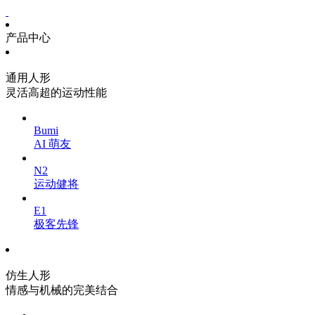
产品中心
通用人形
灵活高超的运动性能
Bumi
AI 萌友
N2
运动健将
E1
极客先锋
仿生人形
情感与机械的完美结合