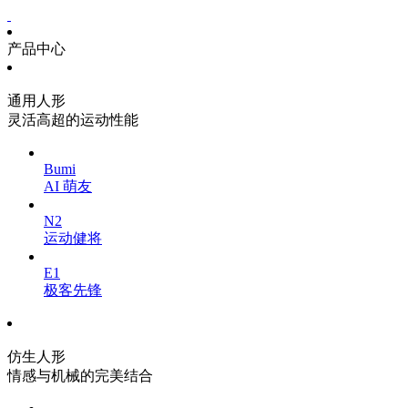
产品中心
通用人形
灵活高超的运动性能
Bumi
AI 萌友
N2
运动健将
E1
极客先锋
仿生人形
情感与机械的完美结合