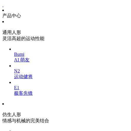
产品中心
通用人形
灵活高超的运动性能
Bumi
AI 萌友
N2
运动健将
E1
极客先锋
仿生人形
情感与机械的完美结合