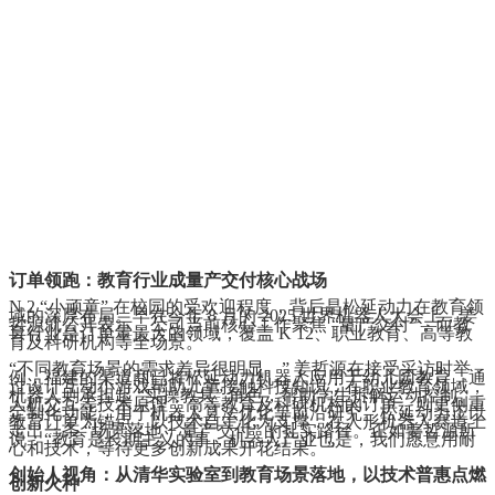
订单领跑：教育行业成量产交付核心战场
N 2 “小顽童” 在校园的受欢迎程度，背后是松延动力在教育领
域的深厚布局。早在今年 8 月的 2025 世界机器人大会上，姜
哲源就公开表示，公司当前核心工作聚焦 “量产交付”，而教
育行业是订单量最大的领域，覆盖 K 12、职业教育、高等教
育及科研机构等全场景。
“不同教育场景的需求差异很明显。” 姜哲源在接受采访时举
例，福建的渠道商已将松延动力机器人应用于幼儿园教育，通
过设计互动小游戏帮助儿童接触科技知识；在职业教育领域，
机器人则承担起 “实操教具” 角色，帮助学生拆解运动控制、
人机交互等技术原理；高等教育及科研机构的订单，则更侧重
定制化功能，用于机器人算法优化等前沿研究。松延动力正以
教育订单为锚点，以技术自主化为支撑，在人形机器人赛道上
走出一条 “场景落地 + 量产交付” 的扎实路径。正如姜哲源所
说：“教育是长期主义的事，机器人产业也是，我们愿意用耐
心和技术，等待更多创新成果开花结果。”
创始人视角：从清华实验室到教育场景落地，以技术普惠点燃
创新火种