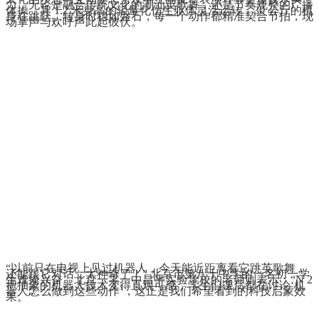
力，无论是融合传统文化的潮汕英歌舞，还是节奏规整的广播
体操，其 1.2 米身高的轻量化仿生躯体灵活运转，30 公斤的机
身在跳跃、转身时稳如磐石，每一个动作都精准契合节拍，现
场掌声与欢呼声此起彼伏。
“以前只在电视上见过机器人，今天能近距离看它跳英歌舞，
还能跟它对话，太神奇了！” 北京市第八十中学的一名初一学
生难掩兴奋。北京一零一中昌平实验学校的老师则表示：“N 2
把抽象的机器人技术变得直观可感，学生们课后都在讨论‘机
器人怎么做到这些动作’，这正是我们希望看到的科技启蒙效
果。”