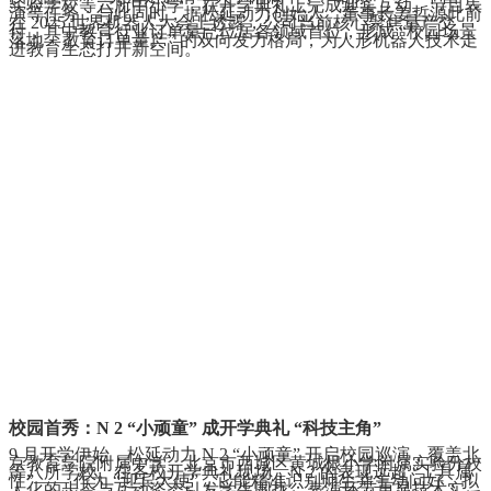
实验学校等六所中小学，在开学典礼上完成迎宾互动、节目表
演等任务；与此同时，据松延动力创始人、董事长姜哲源此前
在 2025 世界机器人大会上透露，公司当前核心聚焦量产交
付，其中教育行业订单量已位居各领域首位，形成 “校园场景
落地 + 教育订单量产” 的双向发力格局，为人形机器人技术走
进教育生态打开新空间。
校园首秀：N 2 “小顽童” 成开学典礼 “科技主角”
9 月开学伊始，松延动力 N 2 “小顽童” 开启校园巡演，覆盖北
京教育学院附属中学、北京市西城区黄城根小学附属实验分校
等八所学校。在各校开学典礼现场，N 2 的表现远超 “工具属
性”—— 作为 “迎宾大使”，它能精准识别师生并主动问好，拟
人化的步态与互动姿态引发学生围拢；表演环节更显技术实