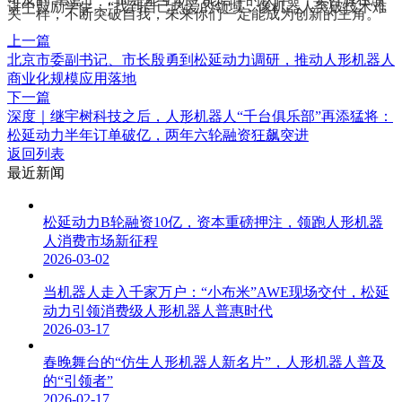
讲中鼓励学生：“找到自己热爱的领域，像机器人突破技术难
关一样，不断突破自我，未来你们一定能成为创新的主角。”
上一篇
北京市委副书记、市长殷勇到松延动力调研，推动人形机器人
商业化规模应用落地
下一篇
深度｜继宇树科技之后，人形机器人“千台俱乐部”再添猛将：
松延动力半年订单破亿，两年六轮融资狂飙突进
返回列表
最近新闻
松延动力B轮融资10亿，资本重磅押注，领跑人形机器
人消费市场新征程
2026-03-02
当机器人走入千家万户：“小布米”AWE现场交付，松延
动力引领消费级人形机器人普惠时代
2026-03-17
春晚舞台的“仿生人形机器人新名片”，人形机器人普及
的“引领者”
2026-02-17