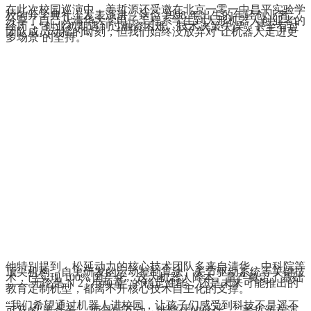
在此次校园巡演中，姜哲源还受邀在北京一零一中昌平实验学
校的开学典礼上发表演讲。这位 1998 年出生的年轻创业者，
分享了自己从清华大学电子工程系学生到人形机器人创业者的
经历：“创业初期遇到过融资困难、技术决策失误，甚至有过
团队成员动摇的时刻，但我们始终没放弃对‘让机器人走进更
多场景’的坚持。”
他特别提到，松延动力的核心技术团队多来自清华、中科院等
顶尖机构，自主研发的运动控制算法、关节驱动系统等关键技
术，已实现 100% 国产化，这为机器人降本、量产奠定了基础
—— 无论是 N 2 “小顽童” 的稳定性能，还是未来可能推出的
教育定制机型，都离不开核心技术自主化的支撑。
“我们希望通过机器人进校园，让孩子们感受到科技不是遥不
可及的‘黑盒子’，而是能互动、能陪伴的伙伴。” 姜哲源在演