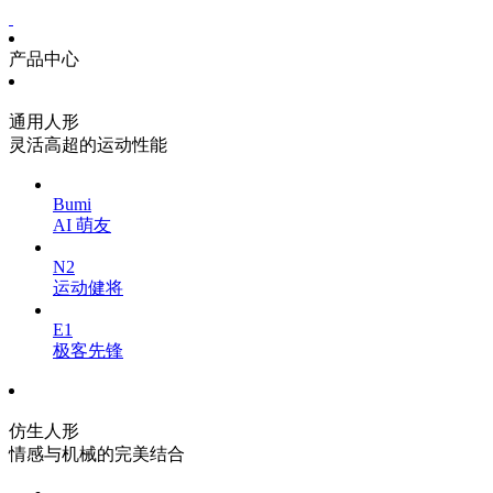
产品中心
通用人形
灵活高超的运动性能
Bumi
AI 萌友
N2
运动健将
E1
极客先锋
仿生人形
情感与机械的完美结合