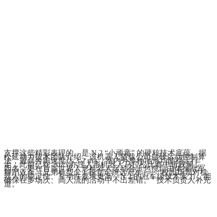
支撑这些精彩表现的，是 N 2 “小顽童” 的硬核技术底蕴。据
松延动力技术团队介绍，该机器人搭载公司自研运动控制算
法，最高奔跑速度达 3.2 m/s，室内外多种地形均能稳定行
走，此前已在 2025 亦庄人形机器人马拉松比赛中斩获第二、
四名，更在首届世界人形机器人运动会上包揽自由体操冠军、
舞蹈亚军（兄弟机型 E 1 获立定跳远冠军）。“校园场景对机
器人的稳定性、互动性要求更高，N 2 的冠军级技术实力，能
确保在多场次、高人流的活动中不出差错。” 技术负责人补充
道。